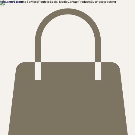
About me
Beratung
Services
Portfolio
Social Media
Contact
Products
Businesscoaching