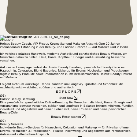
MALLORCA / BERLIN
DENNY K
Holistic Beauty Coach, VIP Friseur, Kosmetiker und Make-up Artist mit über 20 Jahren
internationaler Erfahrung in der Beauty- und Fashion-Branche — auf Mallorca und in Berlin.
Ich verbinde präzises Handwerk, moderne Ästhetik und ganzheitliches Beauty-Wissen, um
Menschen dabei zu helfen, Haut, Haare, Kopfhaut, Energie und Ausstrahlung besser zu
verstehen.
Auf meiner Homepage findest du Holistic Beauty Beratung, persönliche Beauty-Services,
Haarschnitt, Coloration, Blond-Expertise, Make-up für Events, Hochzeiten und Produktionen,
digitale Beauty-Produkte sowie Informationen zu meinem kommenden Holistic Beauty Retreat
auf Mallorca.
Es geht nicht um kurzlebige Trends, sondern um Longevity, Qualität und Schönheit, die
nachhaltig wirkt — sichtbar, spürbar und authentisch.
E X P L O R E
(01)
Start Now
Holistic Beauty Beratung
Eine persönliche, ganzheitliche Online-Beratung für Menschen, die Haut, Haare, Energie und
Ausstrahlung bewusst verstehen, stärken und langfristig in Balance bringen möchten. Fundiert,
individuell und abgestimmt auf deinen Lebensstil, deine Routinen und deine persönlichen
Beauty-Ziele.
Beauty Reset starten
(02)
Beauty Services
Individuelle Beauty-Services für Haarschnitt, Coloration und Make-up — für Privatkund*innen,
Events, Hochzeiten & Produktionen. Präzise, hochwertig und abgestimmt auf Persönlichkeit,
Anlass und ästhetischen Anspruch.