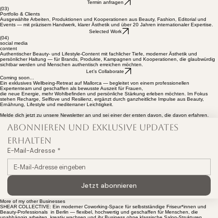
Termin anfragen
(03)
Portfolio & Clients
Ausgewählte Arbeiten, Produktionen und Kooperationen aus Beauty, Fashion, Editorial und
Events — mit präzisem Handwerk, klarer Ästhetik und über 20 Jahren internationaler Expertise.
Selected Work
(04)
social media
content
Authentischer Beauty- und Lifestyle-Content mit fachlicher Tiefe, moderner Ästhetik und
persönlicher Haltung — für Brands, Produkte, Kampagnen und Kooperationen, die glaubwürdig
sichtbar werden und Menschen authentisch erreichen möchten.
Let’s Collaborate
Coming soon...
Ein exklusives Wellbeing-Retreat auf Mallorca — begleitet von einem professionellen
Expertenteam und geschaffen als bewusste Auszeit für Frauen,
die neue Energie, mehr Wohlbefinden und persönliche Stärkung erleben möchten. Im Fokus
stehen Recharge, Selflove und Resilienz, ergänzt durch ganzheitliche Impulse aus Beauty,
Ernährung, Lifestyle und mediterraner Leichtigkeit.
Melde dich jetzt zu unsere Newsletter an und sei einer der ersten davon, die davon erfahren.
Abonnieren und exklusive Updates 
erhalten
E-Mail-Adresse
*
Jetzt abonnieren
More of my other Businesses
SHEAR COLLECTIVE: Ein moderner Coworking-Space für selbstständige Friseur*innen und
Beauty-Professionals in Berlin — flexibel, hochwertig und geschaffen für Menschen, die
unabhängig arbeiten, kreativ wachsen und ihr Business ohne klassische Salon-Strukturen